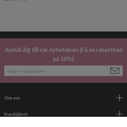
Anmäl dig till vår nyhetsbrev (Få en rabattkod
på 10%)
Om oss
Kundtjänst