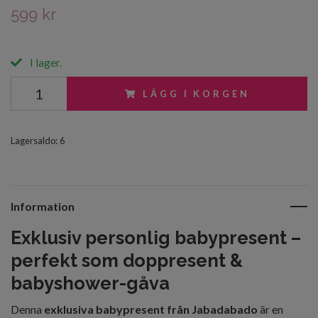
599 kr
I lager.
LÄGG I KORGEN
Lagersaldo:
6
Information
Exklusiv personlig babypresent –
perfekt som doppresent &
babyshower-gåva
Denna
exklusiva babypresent från Jabadabado
är en