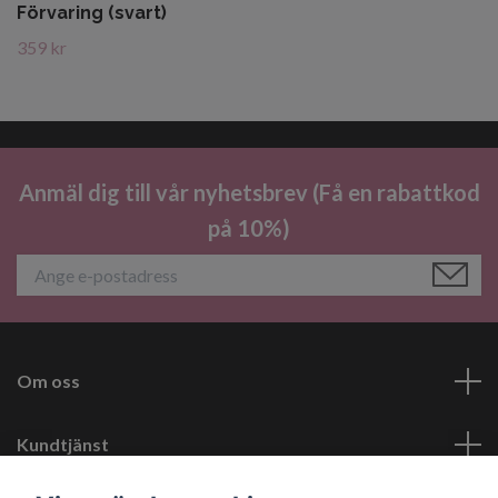
Förvaring (svart)
359 kr
Anmäl dig till vår nyhetsbrev (Få en rabattkod
på 10%)
Om oss
Kundtjänst