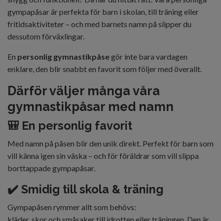
gympapåsar är perfekta för barn i skolan, till träning eller
fritidsaktiviteter – och med barnets namn på slipper du
dessutom förväxlingar.
En
personlig gymnastikpåse
gör inte bara vardagen
enklare, den blir snabbt en favorit som följer med överallt.
Därför väljer många våra
gymnastikpåsar med namn
🎒 En personlig favorit
Med namn på påsen blir den unik direkt. Perfekt för barn som
vill känna igen sin väska – och för föräldrar som vill slippa
borttappade gympapåsar.
✔️ Smidig till skola & träning
Gympapåsen rymmer allt som behövs:
kläder, skor och småsaker till idrotten eller träningen. Den är