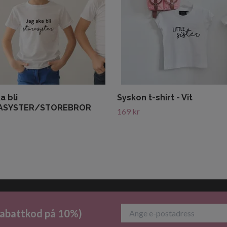
a bli
Syskon t-shirt - Vit
ASYSTER/STOREBROR
169 kr
 rabattkod på 10%)