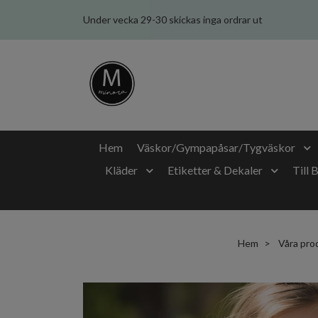
Under vecka 29-30 skickas inga ordrar ut
Hem
Väskor/Gympapåsar/Tygväskor
Kläder
Etiketter & Dekaler
Till 
Hem
Våra pro