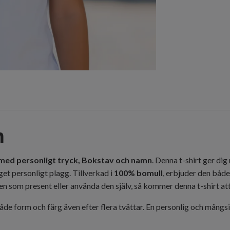
n
 med personligt tryck, Bokstav och namn
. Denna t-shirt ger dig
eget personligt plagg. Tillverkad i
100% bomull
, erbjuder den både
n som present eller använda den själv, så kommer denna t-shirt att
både form och färg även efter flera tvättar. En personlig och mångs