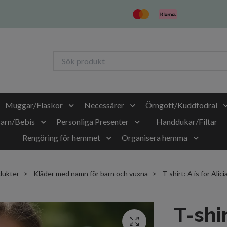
Muggar/Flaskor
Necessärer
Örngott/Kuddfodral
Barn/Bebis
Personliga Presenter
Handdukar/Filtar
Rengöring för hemmet
Organisera hemma
dukter
Kläder med namn för barn och vuxna
T-shirt: A is for Alici
T-shir