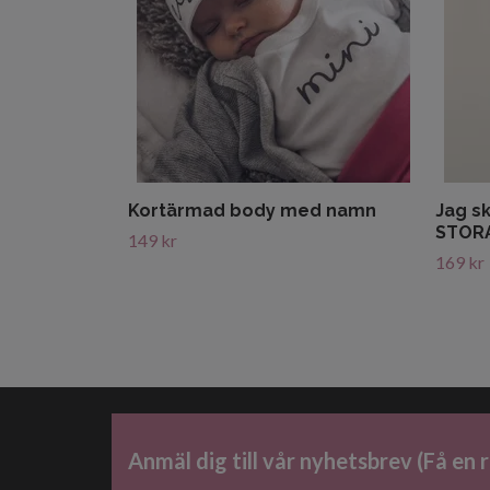
Kortärmad body med namn
Jag sk
STOR
149 kr
169 kr
Anmäl dig till vår nyhetsbrev (Få en