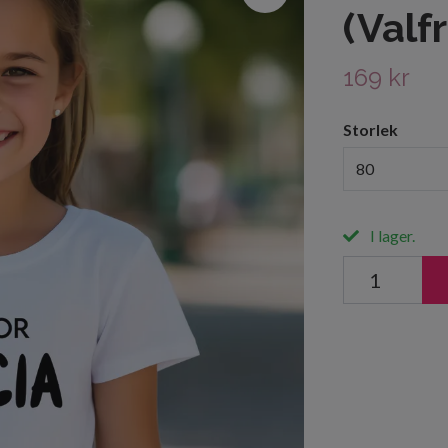
(Valf
169 kr
Storlek
80
I lager.