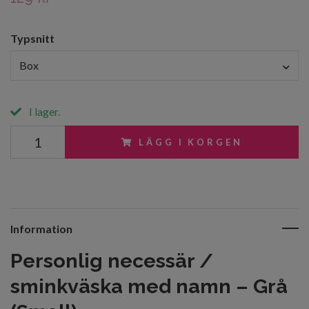
Typsnitt
Box
I lager.
LÄGG I KORGEN
Information
Personlig necessär /
sminkväska med namn – Grå