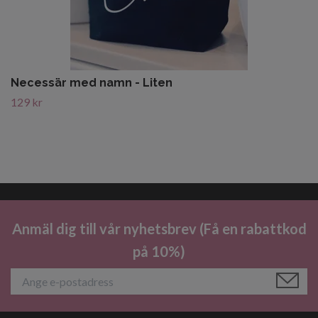
Necessär med namn - Liten
129 kr
Anmäl dig till vår nyhetsbrev (Få en rabattkod
på 10%)