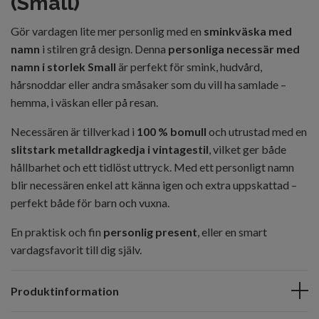
(Small)
Gör vardagen lite mer personlig med en
sminkväska med
namn
i stilren grå design. Denna
personliga necessär med
namn i storlek Small
är perfekt för smink, hudvård,
hårsnoddar eller andra småsaker som du vill ha samlade –
hemma, i väskan eller på resan.
Necessären är tillverkad i
100 % bomull
och utrustad med en
slitstark metalldragkedja i vintagestil
, vilket ger både
hållbarhet och ett tidlöst uttryck. Med ett personligt namn
blir necessären enkel att känna igen och extra uppskattad –
perfekt både för barn och vuxna.
En praktisk och fin
personlig present
, eller en smart
vardagsfavorit till dig själv.
Produktinformation