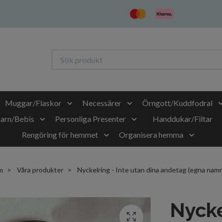
Muggar/Flaskor
Necessärer
Örngott/Kuddfodral
Barn/Bebis
Personliga Presenter
Handdukar/Filtar
Rengöring för hemmet
Organisera hemma
m
Våra produkter
Nyckelring - Inte utan dina andetag (egna nam
Nycke