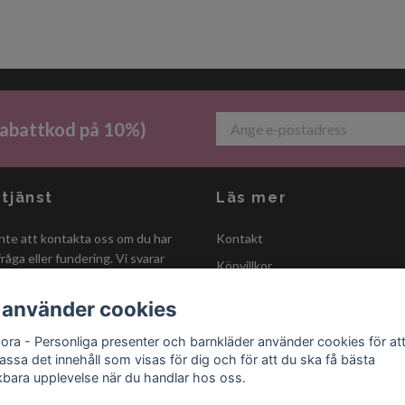
 rabattkod på 10%)
tjänst
Läs mer
nte att kontakta oss om du har
Kontakt
råga eller fundering. Vi svarar
Köpvillkor
å snabbt vi kan!
Inspirationssidor
 använder cookies
Om oss
ora - Personliga presenter och barnkläder använder cookies för at
Returhantering
assa det innehåll som visas för dig och för att du ska få bästa
kbara upplevelse när du handlar hos oss.