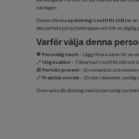
vardagen.
Denna stilrena
nyckelring i rostfritt stål
har en
den perfekt på nyckelknippan och blir en daglig 
Varför välja denna perso
💖
Personlig touch
– Lägg till era namn för en u
🔗
Hög kvalitet
– Tillverkad i rostfritt stål och 
🎁
Perfekt present
– En romantisk och minnesvär
📏
Praktisk storlek
– 25 mm i diameter, smidig o
Överraska din älskling med en personlig nyckelr