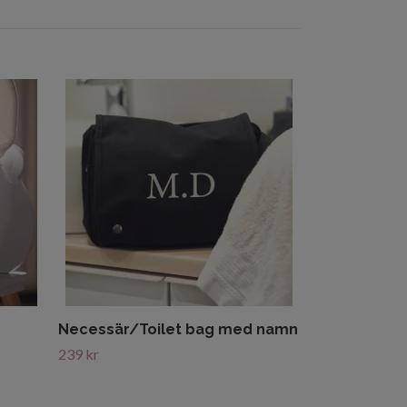
Förstoring m
(15x15)
119 kr
Necessär/Toilet bag med namn
239 kr