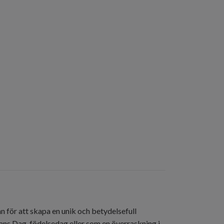
amn för att skapa en unik och betydelsefull
tans Dag, födelsedag eller som en överraskning i