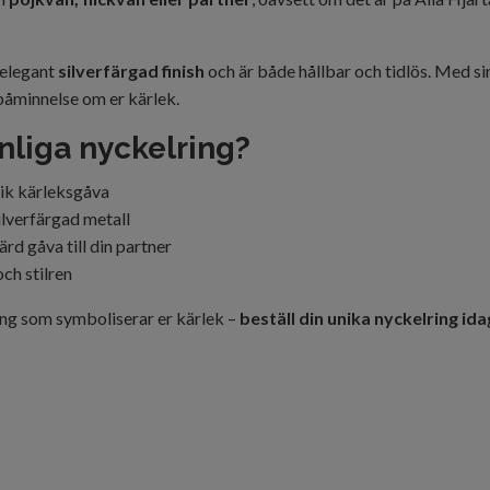
 elegant
silverfärgad finish
och är både hållbar och tidlös. Med s
påminnelse om er kärlek.
nliga nyckelring?
nik kärleksgåva
silverfärgad metall
d gåva till din partner
ch stilren
ing som symboliserar er kärlek –
beställ din unika nyckelring ida