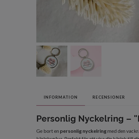
INFORMATION
RECENSIONER
Personlig Nyckelring – "
Ge bort en
personlig nyckelring
med den vackra
kärleksgåva. Perfekt för att visa din kärlek till d