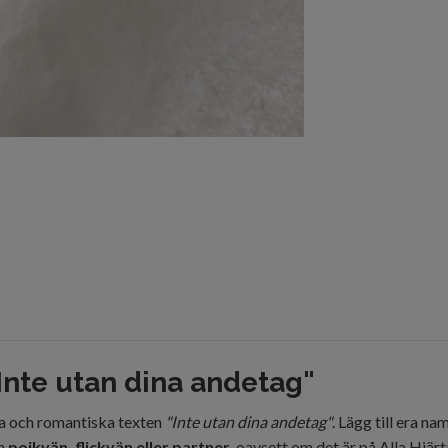
Inte utan dina andetag"
 och romantiska texten
"Inte utan dina andetag"
. Lägg till era n
in
pojkvän, flickvän eller partner
, oavsett om det är på Alla Hjär