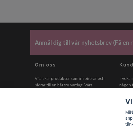
Anmäl dig till vår nyhetsbrev (Få en
Om oss
Kund
Vi älskar produkter som inspirerar och
Tveka i
bidrar till en bättre vardag. Våra
någon f
produkter är utvalda med omsorg. Vi
alltid s
fokuserar på priser, kvalité och stora
Vi
personligheter.
MiN
anp
tän