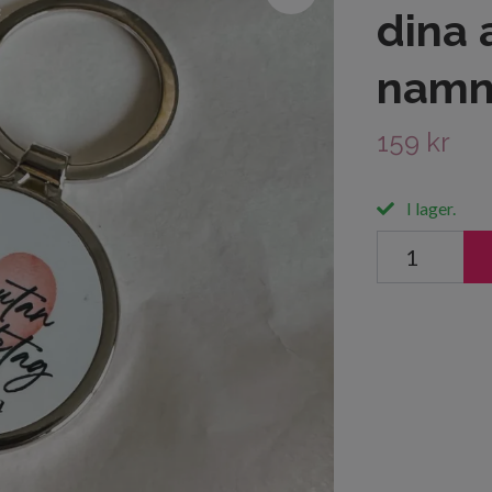
dina 
namn
159 kr
I lager.