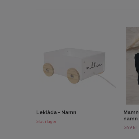
Leklåda - Namn
Mamma
namn
Slut i lager
369 kr