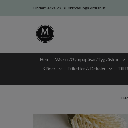
Under vecka 29-30 skickas inga ordrar ut
Hem
Väskor/Gympapåsar/Tygväskor
Kläder
Etiketter & Dekaler
Till 
He