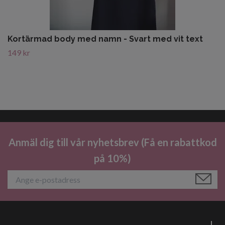
Kortärmad body med namn - Svart med vit text
149 kr
Anmäl dig till vår nyhetsbrev (Få en rabattkod
på 10%)