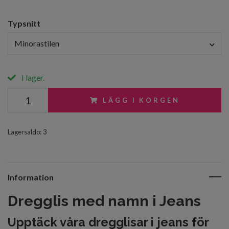
Typsnitt
Minorastilen
I lager.
LÄGG I KORGEN
Lagersaldo:
3
Information
Dregglis med namn i Jeans
Upptäck våra
dregglisar i jeans för