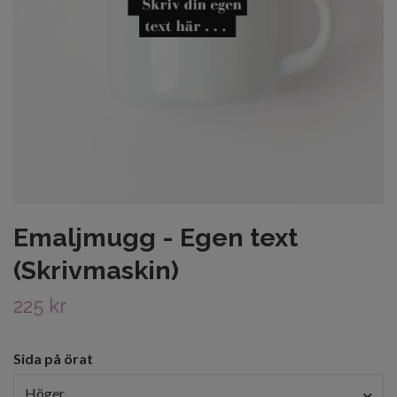
Emaljmugg - Egen text
(Skrivmaskin)
225 kr
Sida på örat
Höger