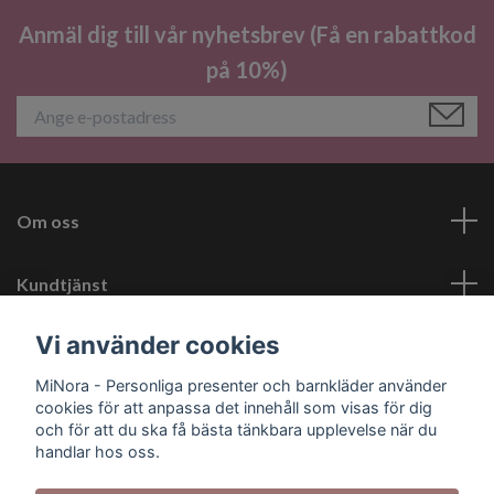
Anmäl dig till vår nyhetsbrev (Få en rabattkod
på 10%)
Om oss
Kundtjänst
Vi använder cookies
Läs mer
MiNora - Personliga presenter och barnkläder använder
cookies för att anpassa det innehåll som visas för dig
Sociala medier
och för att du ska få bästa tänkbara upplevelse när du
handlar hos oss.