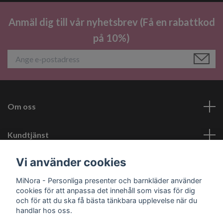
Anmäl dig till vår nyhetsbrev (Få en rabattkod
på 10%)
Om oss
Kundtjänst
Vi använder cookies
Läs mer
MiNora - Personliga presenter och barnkläder använder
cookies för att anpassa det innehåll som visas för dig
Sociala medier
och för att du ska få bästa tänkbara upplevelse när du
handlar hos oss.