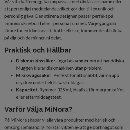
Vår vita kaffemugg kan anpassas med din lärares namn eller
ett personligt meddelande, vilket gör den till en unik och
personlig gåva. Den stilrena designen passar perfekt på
lärarens skrivbord eller i personalrummet. Varje gång din
lärare tar en klunk av sitt kaffe eller te, kommer de att tänka
på dig och de minnen ni delat.
Praktisk och Hållbar
Diskmaskinssäker
: Inga bekymmer om att handdiska.
Muggen klarar diskmaskinen utan problem.
Mikrovågssäker
: Perfekt för att snabbt värma upp
drycken under hektiska skoldagar.
Kapacitet
: Rymmer 325 ml, idealisk för morgonkaffet
eller eftermiddagsteet.
Varför Välja MiNora?
På MiNora skapar vi alla våra produkter med kärlek och
omsorg i Småland. Vi förstår vikten av att ge bort något som