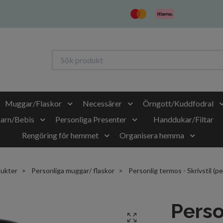
Muggar/Flaskor
Necessärer
Örngott/Kuddfodral
Barn/Bebis
Personliga Presenter
Handdukar/Filtar
Rengöring för hemmet
Organisera hemma
dukter
Personliga muggar/ flaskor
Personlig termos - Skrivstil (pe
Perso