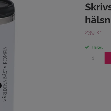
Skriv
hälsn
239 kr
I lager.