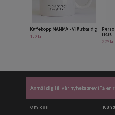
Kaffekopp MAMMA - Vi älskar dig
Person
Häst
159 kr
229 kr
Anmäl dig till vår nyhetsbrev (Få en
Om oss
Kund