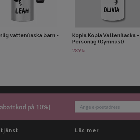
lig vattenflaska barn -
Kopia Kopia Vattenflaska -
Personlig (Gymnast)
289 kr
 rabattkod på 10%)
tjänst
Läs mer