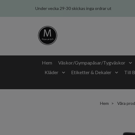
Under vecka 29-30 skickas inga ordrar ut
Hem
Väskor/Gympapåsar/Tygväskor
Kläder
Etiketter & Dekaler
Till 
Hem
Våra pro