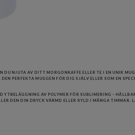
N DU NJUTA AV DITT MORGONKAFFE ELLER TE I EN UNIK MU
A DEN PERFEKTA MUGGEN FÖR DIG SJÄLV ELLER SOM EN SPEC
D YTBELÄGGNING AV POLYMER FÖR SUBLIMERING – HÅLLBAR
ER DEN DIN DRYCK VÄRMD ELLER KYLD I MÅNGA TIMMAR.