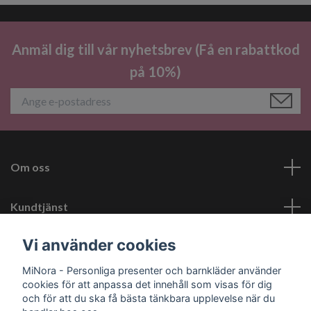
Anmäl dig till vår nyhetsbrev (Få en rabattkod
på 10%)
Om oss
Kundtjänst
Vi använder cookies
Läs mer
MiNora - Personliga presenter och barnkläder använder
cookies för att anpassa det innehåll som visas för dig
Sociala medier
och för att du ska få bästa tänkbara upplevelse när du