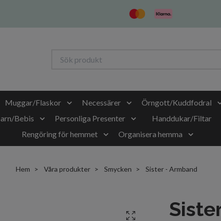
Muggar/Flaskor
Necessärer
Örngott/Kuddfodral
Barn/Bebis
Personliga Presenter
Handdukar/Filtar
Rengöring för hemmet
Organisera hemma
Hem
Våra produkter
Smycken
Sister - Armband
Siste