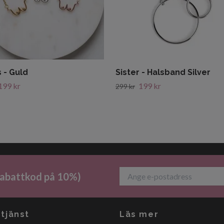
 - Guld
Sister - Halsband Silver
199 kr
199 kr
299 kr
 rabattkod på 10%)
tjänst
Läs mer