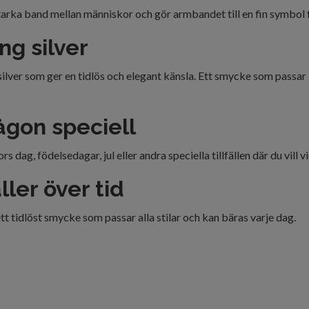
rka band mellan människor och gör armbandet till en fin symbol fö
ing silver
 silver som ger en tidlös och elegant känsla. Ett smycke som passar 
någon speciell
s dag, födelsedagar, jul eller andra speciella tillfällen där du vil
ler över tid
t tidlöst smycke som passar alla stilar och kan bäras varje dag.