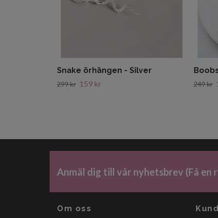
Snake örhängen - Silver
Boobs
159 kr
299 kr
249 kr
Anmäl dig till vår nyhetsbrev (Få en
Om oss
Kund