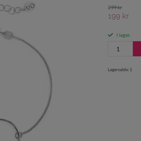
299 kr
199 kr
I lager.
Lagersaldo:
1