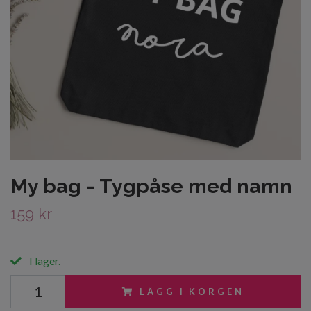
My bag - Tygpåse med namn
159 kr
I lager.
LÄGG I KORGEN