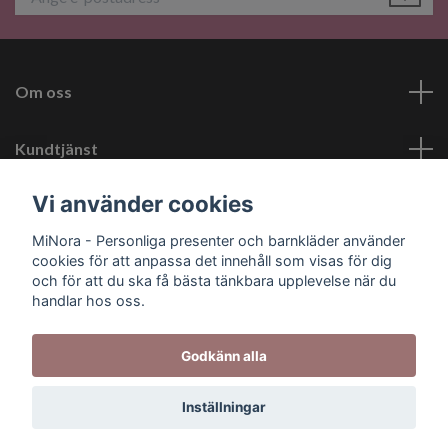
Om oss
Kundtjänst
Vi använder cookies
Läs mer
MiNora - Personliga presenter och barnkläder använder
cookies för att anpassa det innehåll som visas för dig
Sociala medier
och för att du ska få bästa tänkbara upplevelse när du
handlar hos oss.
Godkänn alla
© 2026 MiNora - Personliga presenter
Inställningar