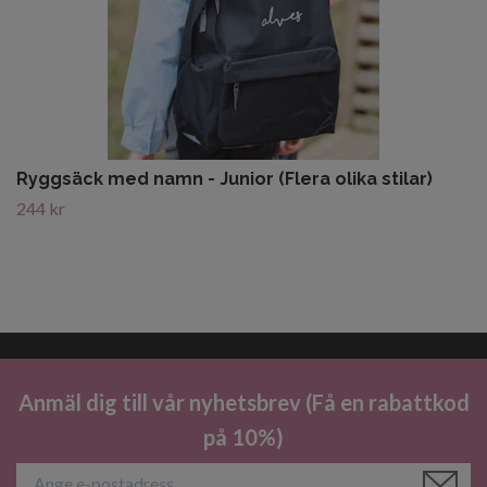
Ryggsäck med namn - Junior (Flera olika stilar)
244 kr
Anmäl dig till vår nyhetsbrev (Få en rabattkod
på 10%)