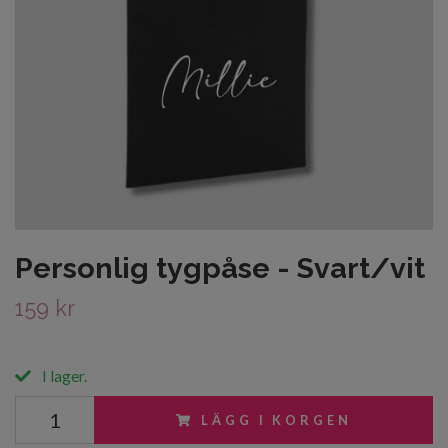
Personlig tygpåse - Svart/vit
159 kr
I lager.
LÄGG I KORGEN