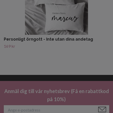
Personligt örngott - Inte utan dina andetag
169 kr
Anmäl dig till vår nyhetsbrev (Få en rabattkod
på 10%)