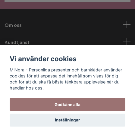
Om oss
Kundtjänst
Vi använder cookies
Läs mer
MiNora - Personliga presenter och barnkläder använder
cookies för att anpassa det innehåll som visas för dig
Sociala medier
och för att du ska få bästa tänkbara upplevelse när du
handlar hos oss.
Godkänn alla
© 2026 MiNora - Personliga presenter
Inställningar