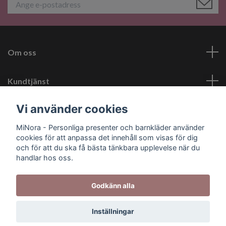
Om oss
Kundtjänst
Vi använder cookies
Läs mer
MiNora - Personliga presenter och barnkläder använder
cookies för att anpassa det innehåll som visas för dig
Sociala medier
och för att du ska få bästa tänkbara upplevelse när du
handlar hos oss.
Godkänn alla
© 2026 MiNora - Personliga presenter
Inställningar