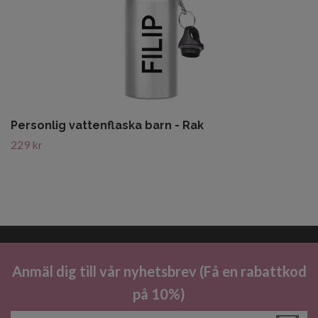
Personlig vattenflaska barn - Rak
229 kr
Anmäl dig till vår nyhetsbrev (Få en rabattkod
på 10%)