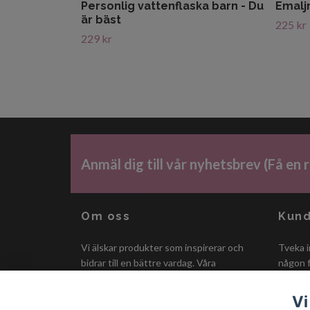
Personlig vattenflaska barn - Du
Emalj
är bäst
225 kr
229 kr
Anmäl dig till vår nyhetsbrev (Få en
Om oss
Kund
Vi älskar produkter som inspirerar och
Tveka i
bidrar till en bättre vardag. Våra
någon f
produkter är utvalda med omsorg. Vi
alltid s
fokuserar på priser, kvalité och stora
Vi
personligheter.