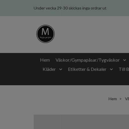
Under vecka 29-30 skickas inga ordrar ut
Hem
Väskor/Gympapåsar/Tygväskor
Kläder
Etiketter & Dekaler
Till 
Hem
Vå