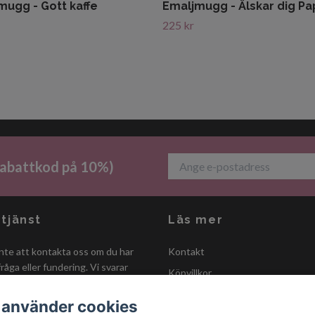
mugg - Gott kaffe
Emaljmugg - Älskar dig Pa
225 kr
 rabattkod på 10%)
tjänst
Läs mer
nte att kontakta oss om du har
Kontakt
råga eller fundering. Vi svarar
Köpvillkor
å snabbt vi kan!
Inspirationssidor
 använder cookies
Om oss