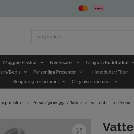
Muggar/Flaskor
Necessärer
Örngott/Kuddfodral
Barn/Bebis
Personliga Presenter
Handdukar/Filtar
Rengöring för hemmet
Organisera hemma
ra produkter
Personliga muggar/ flaskor
Vattenflaska - Personlig
Vatte