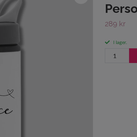
Perso
289 kr
I lager.