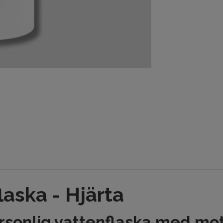
laska - Hjärta
sonlig vattenflaska med motiv